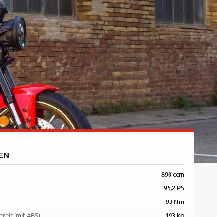
Rally
35kW
5R
EN
890 ccm
95,2 PS
93 Nm
ereit (mit ABS)
193 kg