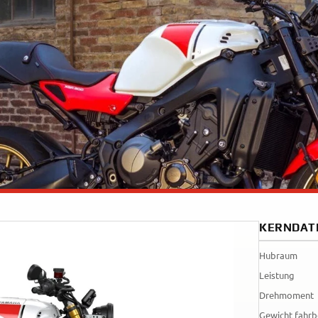
35kW
Rally
A
A1
Tenere
WR12
700
World
Raid
KERNDAT
Hubraum
Leistung
Drehmoment
Gewicht fahrb