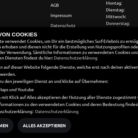
Montag:
AGB
Dienstag:
Impressum
Mittwoch:
Donnerstag:
Datenschutz
Freitag:
 VON COOKIES
Disclaimer
Samstag:
e verwendet Cookies, um Dir ein bestmögliches Surf-Erlebnis zu ermög
Sonntag:
Barrierefreiheit
erhoben und dienen nicht für die Erstellung von Nutzungsprofilen ode
der Verwendung. Sämtliche Informationen zu verwendeten Cookies un
Batteriegesetz
 Diensten findest du hier:
Datenschutzerklärung
Altölverordnung
n auf dieser Website folgende Dienste, welche erst nach deiner aktiv
 werden.
zu den jeweiligen Dienst an und klicke auf Übernehmen:
Maps und Youtube
 mit Klick auf Alles akzeptieren der Nutzung aller Dienste zugestimm
Informationen zu den verwendeten Cookies und deren Bedeutung findest
nschutzerklärung:
Datenschutzerklärung
MEN
ALLES AKZEPTIEREN