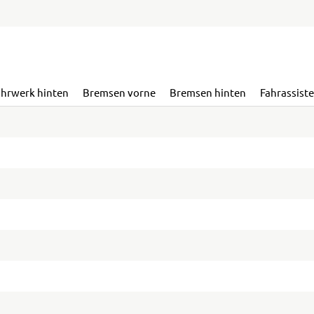
ahrwerk hinten
Bremsen vorne
Bremsen hinten
Fahrassist