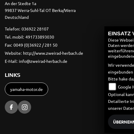
An der Stedte 1a
99837 Werra-Suhl-Tal OT Berka/Werra
Deutschland
Telefon:
036922 28107
EINSATZ
Tel. mobil:
491733893030
Diese Webseit
Fax:
0049 (0)36922 / 281 50
Daten werden 
weiterführen
Website:
http://www.zweirad-herbach.de
eingebundenen
E-Mail:
info@zweirad-herbach.de
Wir verwende
eingebunden
LINKS
Bitte hake da
Google 
yamaha-motor.de
Optional kann
Detailierte 
unserer Date
ÜBERNEH