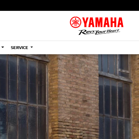
S
SERVICE
A2
e
Tenere
700
)
(Low)
35kW
A2
e
Tenere
700