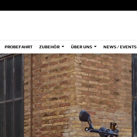
PROBEFAHRT
ZUBEHÖR
ÜBER UNS
NEWS / EVENT
ADVENTURE
A
A
HYPER NAKED
SPORT HERITAGE
Tenere
Tener
700
700
(Low
SPORT TOURING
SUPERSPORT
A2
A
Tenere
Tener
700
700