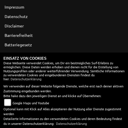
Impressum
Datenschutz
Disclaimer
Barrierefreiheit
Batteriegesetz
Altölverordnung
EINSATZ VON COOKIES
Diese Webseite verwendet Cookies, um Dir ein bestmögliches Surf-Erlebnis zu
ermöglichen. Diese Daten werden erhoben und dienen nicht für die Erstellung von
ÖFFNUNGSZEITEN
Nutzungsprofilen oder anderer weiterführender Verwendung. Sämtliche Informationen
zu verwendeten Cookies und eingebundenen Diensten findest du
Montag:
geschlossen
hier:
Datenschutzerklärung
Dienstag:
09:00 - 13:00 und 14:00 - 18:00
Wir verwenden auf dieser Website folgende Dienste, welche erst nach deiner aktiven
Zustimmung eingebunden werden.
Mittwoch:
09:00 - 13:00 und 14:00 - 18:00
Bitte hake dazu den jeweiligen Dienst an und klicke auf Übernehmen:
Donnerstag:
09:00 - 13:00 und 14:00 - 18:00
Google Maps und Youtube
Freitag:
09:00 - 13:00 und 14:00 - 18:00
Optional kann mit Klick auf Alles akzeptieren der Nutzung aller Dienste zugestimmt
Samstag:
09:00 - 12:00
werden
Sonntag:
geschlossen
Detailierte Informationen zu den verwendeten Cookies und deren Bedeutung findest
du in unserer Datenschutzerklärung:
Datenschutzerklärung