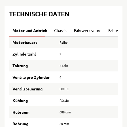
TECHNISCHE DATEN
Motor und Antrieb
Chassis
Fahrwerk vorne
Fahrwerk 
Motorbauart
Reihe
Zylinderzahl
2
Taktung
4-Takt
Ventile pro Zylinder
4
Ventilsteuerung
DOHC
Kühlung
flüssig
Hubraum
689 ccm
Bohrung
80 mm