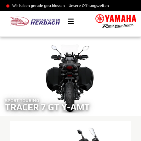
Wir haben gerade geschlossen
Unsere Öffnungszeiten
SPORT TOURING
TRACER 7 GT Y-AMT