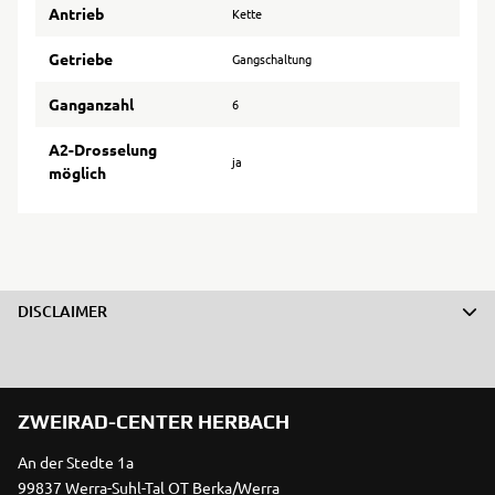
Antrieb
Kette
Getriebe
Gangschaltung
Ganganzahl
6
A2-Drosselung
ja
möglich
DISCLAIMER
ZWEIRAD-CENTER HERBACH
An der Stedte 1a
99837 Werra-Suhl-Tal OT Berka/Werra