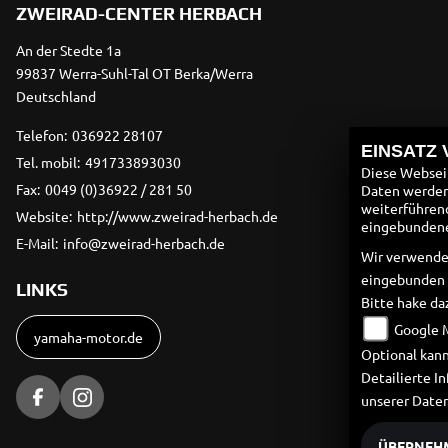
ZWEIRAD-CENTER HERBACH
An der Stedte 1a
99837 Werra-Suhl-Tal OT Berka/Werra
Deutschland
Telefon:
036922 28107
EINSATZ
Tel. mobil:
491733893030
Diese Webseit
Fax:
0049 (0)36922 / 281 50
Daten werden 
weiterführen
Website:
http://www.zweirad-herbach.de
eingebundenen
E-Mail:
info@zweirad-herbach.de
Wir verwende
eingebunden
LINKS
Bitte hake da
Google 
yamaha-motor.de
Optional kann
Detailierte 
unserer Date
ÜBERNEH