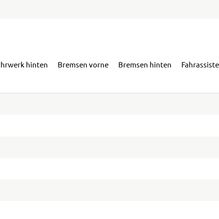
ahrwerk hinten
Bremsen vorne
Bremsen hinten
Fahrassist