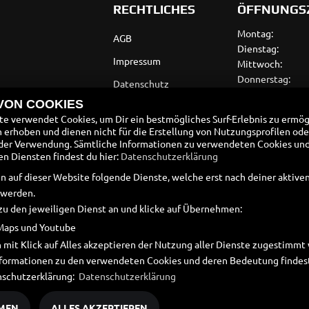
RECHTLICHES
ÖFFNUNGS
Montag:
AGB
Dienstag:
Impressum
Mittwoch:
Donnerstag:
Datenschutz
Freitag:
 VON COOKIES
Disclaimer
Samstag:
e verwendet Cookies, um Dir ein bestmögliches Surf-Erlebnis zu ermög
Sonntag:
Barrierefreiheit
erhoben und dienen nicht für die Erstellung von Nutzungsprofilen ode
der Verwendung. Sämtliche Informationen zu verwendeten Cookies un
Batteriegesetz
 Diensten findest du hier:
Datenschutzerklärung
Altölverordnung
n auf dieser Website folgende Dienste, welche erst nach deiner aktiv
 werden.
zu den jeweiligen Dienst an und klicke auf Übernehmen:
Maps und Youtube
 mit Klick auf Alles akzeptieren der Nutzung aller Dienste zugestimm
Informationen zu den verwendeten Cookies und deren Bedeutung findest
nschutzerklärung:
Datenschutzerklärung
MEN
ALLES AKZEPTIEREN