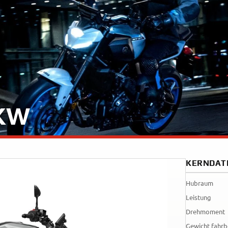
35kW
Rally
A
A1
Tenere
WR12
700
World
Raid
5KW
KERNDAT
Hubraum
Leistung
Drehmoment
Gewicht fahrb