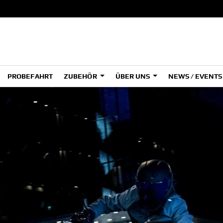
PROBEFAHRT
ZUBEHÖR
ÜBER UNS
NEWS / EVENT
ADVENTURE
A
A
HYPER NAKED
SPORT HERITAGE
Tenere
Tener
700
700
(Low
SPORT TOURING
SUPERSPORT
A2
A
Tenere
Tener
700
700