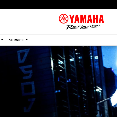
S
SERVICE
A2
e
Tenere
700
)
(Low)
35kW
A2
e
Tenere
700