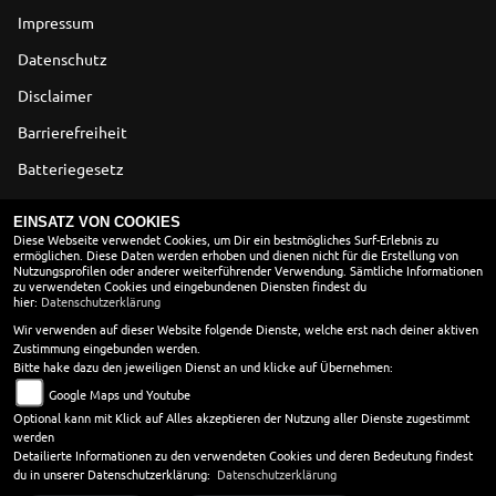
Impressum
Datenschutz
Disclaimer
Barrierefreiheit
Batteriegesetz
Altölverordnung
EINSATZ VON COOKIES
Diese Webseite verwendet Cookies, um Dir ein bestmögliches Surf-Erlebnis zu
ermöglichen. Diese Daten werden erhoben und dienen nicht für die Erstellung von
ÖFFNUNGSZEITEN
Nutzungsprofilen oder anderer weiterführender Verwendung. Sämtliche Informationen
zu verwendeten Cookies und eingebundenen Diensten findest du
Montag:
geschlossen
hier:
Datenschutzerklärung
Dienstag:
09:00 - 13:00 und 14:00 - 18:00
Wir verwenden auf dieser Website folgende Dienste, welche erst nach deiner aktiven
Zustimmung eingebunden werden.
Mittwoch:
09:00 - 13:00 und 14:00 - 18:00
Bitte hake dazu den jeweiligen Dienst an und klicke auf Übernehmen:
Donnerstag:
09:00 - 13:00 und 14:00 - 18:00
Google Maps und Youtube
Freitag:
09:00 - 13:00 und 14:00 - 18:00
Optional kann mit Klick auf Alles akzeptieren der Nutzung aller Dienste zugestimmt
Samstag:
09:00 - 12:00
werden
Sonntag:
geschlossen
Detailierte Informationen zu den verwendeten Cookies und deren Bedeutung findest
du in unserer Datenschutzerklärung:
Datenschutzerklärung